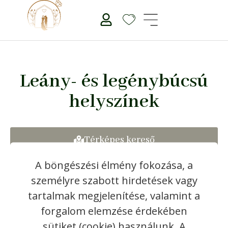
Leány- és legénybúcsú
helyszínek
Térképes kereső
A böngészési élmény fokozása, a
Szűrők
személyre szabott hirdetések vagy
tartalmak megjelenítése, valamint a
forgalom elemzése érdekében
sütiket (cookie) használunk. A