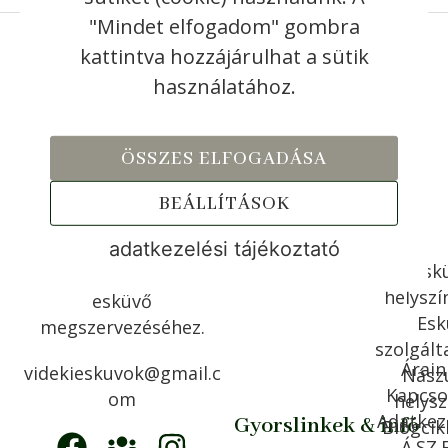
"Mindet elfogadom" gombra
kattintva hozzájárulhat a sütik
használatához.
ÖSSZES ELFOGADÁSA
Ellenőrzött,
színvonalas
BEÁLLÍTÁSOK
szolgáltatók és
helyszínek igényes
adatkezelési tájékoztató
Esk
választéka a tökéletes
helyszí
esküvő
Esk
megszervezéséhez.
szolgált
Árain
videkieskuvok@gmail.c
Nász
Kapcso
om
helysz
Adatkez
Gyorslinkek & infó
Blogcik
Á.SZ.F